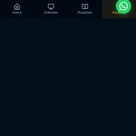
Home
Diensten
Projecten
Contact
De meest voorkomende oorzaken
Loos alarm heeft bijna altijd een concrete oorzaak. Dit zijn de
meest voorkomende.
🔋
Lege of zwakke batterij
De backup-batterij in het alarmpaneel of in een draadloze
sensor is bijna leeg. Het systeem geeft foutmeldingen of
activeert onterecht. De batterij vervangen lost het op —
maar dat moet wel met de juiste.