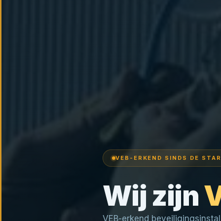
VEB-ERKEND SINDS DE STA
Wij zijn
V
VEB-erkend beveiligingsinstal