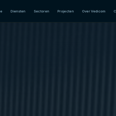
me
Diensten
Sectoren
Projecten
Over Vedicom
C