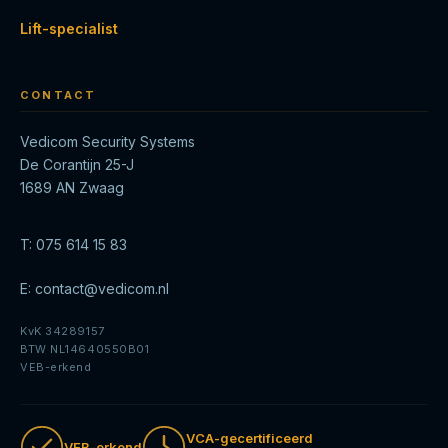
Lift-specialist
CONTACT
Vedicom Security Systems
De Corantijn 25-J
1689 AN Zwaag
T:
075 614 15 83
E:
contact@vedicom.nl
KvK 34289157
BTW NL14640550B01
VEB-erkend
VCA-gecertificeerd
VEB-erkend