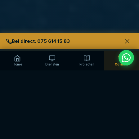
Bel direct: 075 614 15 83
Home
Diensten
Projecten
Contact
Nieuwbouwwijken zijn een geliefd
doelwit
Inbrekers weten dat mensen die net zijn ingetrokken
nieuwe spullen hebben. Een nieuwe bank, een