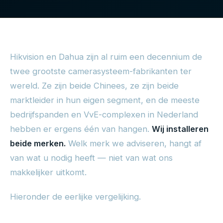
Hikvision en Dahua zijn al ruim een decennium de
twee grootste camerasysteem-fabrikanten ter
wereld. Ze zijn beide Chinees, ze zijn beide
marktleider in hun eigen segment, en de meeste
bedrijfspanden en VvE-complexen in Nederland
hebben er ergens één van hangen.
Wij installeren
beide merken.
Welk merk we adviseren, hangt af
van wat u nodig heeft — niet van wat ons
makkelijker uitkomt.
Hieronder de eerlijke vergelijking.