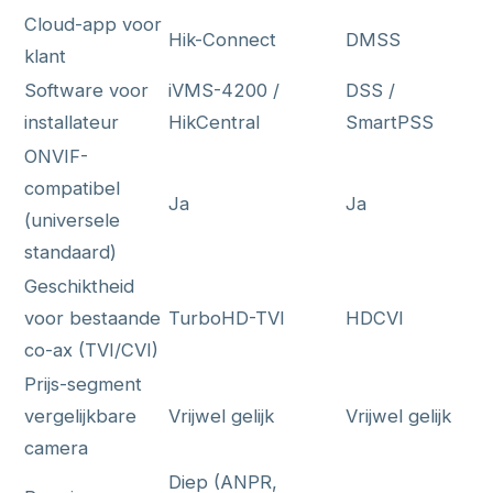
Cloud-app voor
Hik-Connect
DMSS
klant
Software voor
iVMS-4200 /
DSS /
installateur
HikCentral
SmartPSS
ONVIF-
compatibel
Ja
Ja
(universele
standaard)
Geschiktheid
voor bestaande
TurboHD-TVI
HDCVI
co-ax (TVI/CVI)
Prijs-segment
vergelijkbare
Vrijwel gelijk
Vrijwel gelijk
camera
Diep (ANPR,