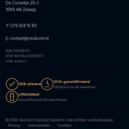
De Corantijn 25-J
1689 AN Zwaag
T:
075 614 15 83
E:
contact@vedicom.nl
KvK 34289157
BTW NL14640550B01
VEB-erkend
VCA-gecertificeerd
VEB-erkend
Veiligheid op de werkvloer
Liftinstituut
Gecertificeerd liftschachtwerk
© 2026 Vedicom Security Systems. Alle rechten voorbehouden.
Privacy
·
Voorwaarden
·
Cookies