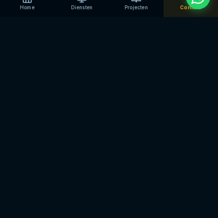
Home
Diensten
Projecten
Contact
Vijf veelvoorkomende problemen
Per probleem: wat u zelf kunt proberen — en
wanneer het structureler is.
1. Wifi-bereik is te kort — verbinding valt
weg
De Ring staat buiten, uw router staat binnen. Als de
verbinding zwak is, mist u meldingen, laadt de
stream traag en slaat de deurbel het op als offline.