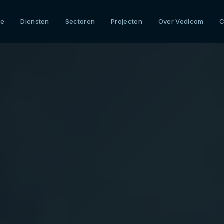
me
Diensten
Sectoren
Projecten
Over Vedicom
C