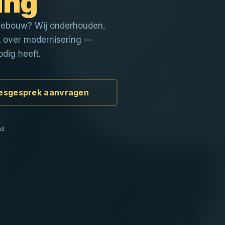
ing
ebouw? Wij onderhouden,
jk over modernisering —
odig heeft.
esgesprek aanvragen
nd