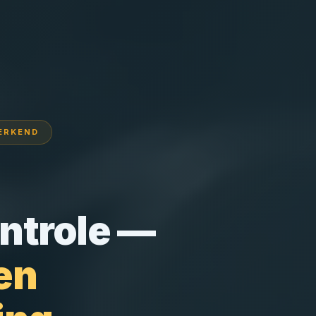
ERKEND
ntrole —
en