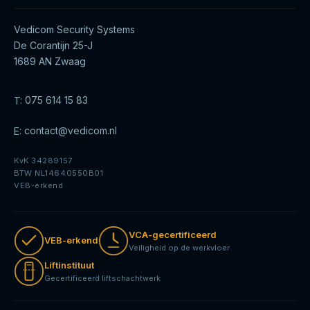
Vedicom Security Systems
De Corantijn 25-J
1689 AN Zwaag
T:
075 614 15 83
E:
contact@vedicom.nl
KvK 34289157
BTW NL14640550B01
VEB-erkend
VCA-gecertificeerd
VEB-erkend
Veiligheid op de werkvloer
Liftinstituut
Gecertificeerd liftschachtwerk