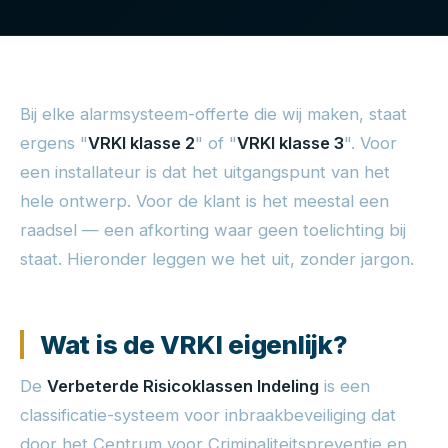
Bij elke alarmsysteem-offerte die wij maken, staat
ergens "
VRKI klasse 2
" of "
VRKI klasse 3
". Voor
een installateur is dat het uitgangspunt van het
hele ontwerp. Voor de klant is het meestal een
raadsel — een afkorting waar geen toelichting bij
staat. Hieronder leggen we het uit, zonder jargon.
Wat is de VRKI eigenlijk?
De
Verbeterde Risicoklassen Indeling
is een
classificatie-systeem voor inbraakbeveiliging dat
door het Centrum voor Criminaliteitspreventie en