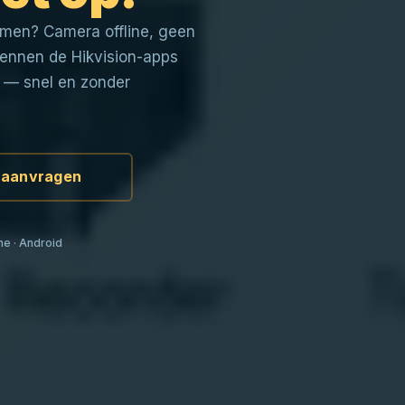
men? Camera offline, geen
kennen de Hikvision-apps
 — snel en zonder
 aanvragen
ne · Android