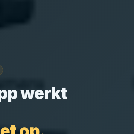
pp werkt
et op.